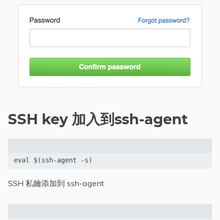
SSH key 加入到ssh-agent
eval $(ssh-agent -s)
SSH 私鑰添加到 ssh-agent