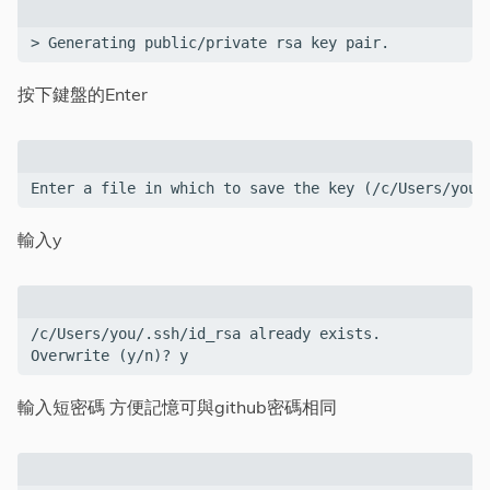
> Generating public/private rsa key pair.
按下鍵盤的Enter
Enter a file in which to save the key (/c/Users/you/
輸入y
/c/Users/you/.ssh/id_rsa already exists.

Overwrite (y/n)? y
輸入短密碼 方便記憶可與github密碼相同