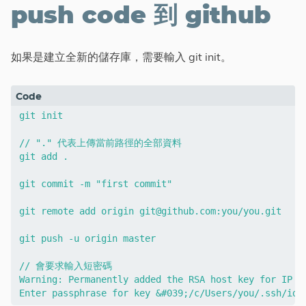
push code 到 github
如果是建立全新的儲存庫，需要輸入 git init。
git init

// "." 代表上傳當前路徑的全部資料

git add .

git commit -m "first commit"

git remote add origin 
git@github.com
:you/you.git

git push -u origin master

// 會要求輸入短密碼

Warning: Permanently added the RSA host key for IP a