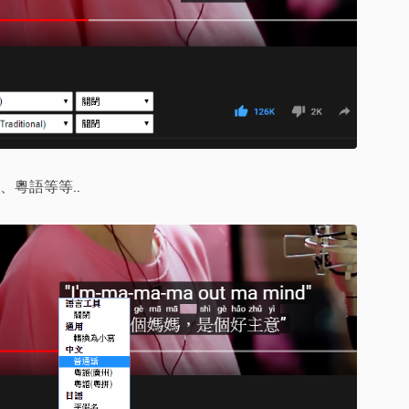
粵語等等..