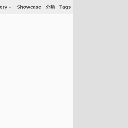
lery
Showcase
分類
Tags