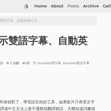
Home
About
Posts
Archive
Gal
顯示雙語字幕、自動英轉中文
 顯示雙語字幕、自動英
0日
·
☕ 1 分鐘
·
✍️ JK
🏷️
#youtube雙字幕
#youtube雙語字幕
擴充外掛就對了，學習語言的好工具，如果影片只有英文字
譯成中文文法上會不通順或翻譯錯誤，大概知道詞彙就