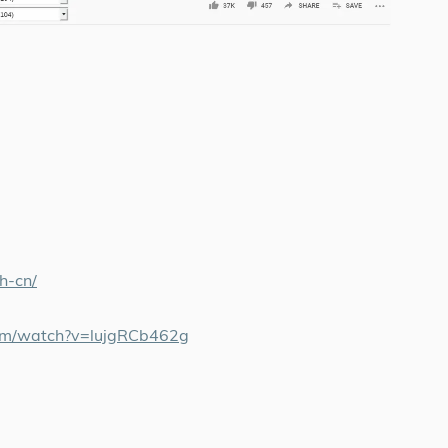
h-cn/
m/watch?v=lujgRCb462g