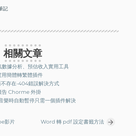
筆記
相關文章
e人氣數據分析、預估收入實用工具
超實用簡體轉繁體插件
不存在-404錯誤解決方式
廣告 Chorme 外掛
e 聽音樂時自動暫停只需一個插件解決
be影片
Word 轉 pdf 設定書籤方法