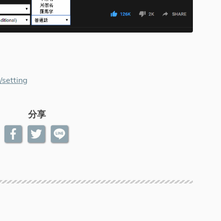
/setting
分享