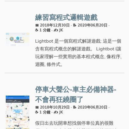
Tags
練習寫程式邏輯遊戲
📅 2018年12月30日
· 📝 2020年06月20日
·
標籤
☕ 1 分鐘
·
✍️ JK
分類
Lightbot 是一個寫程式解謎遊戲: 這是一個
含有寫程式概念的解謎遊戲。 Lightbot l讓
系列
玩家理解一些實用的基本程式概念, 像程序,
迴圈, 條件式。
停車大聲公-車主必備神器-
不會再狂繞圈了
📅 2018年10月29日
· 📝 2020年06月20日
·
☕ 1 分鐘
·
✍️ JK
假日出去玩開車想找個停車位真的很難