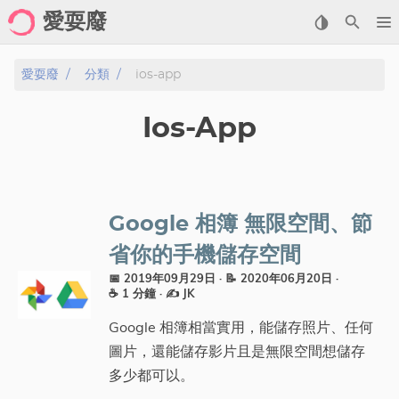
愛耍廢
Home
愛耍廢
分類
ios-app
About
Ios-App
Posts
Archive
Google 相簿 無限空間、節
Gallery
省你的手機儲存空間
📅 2019年09月29日
· 📝 2020年06月20日
·
Cartoon
☕ 1 分鐘
·
✍️ JK
Photo
Google 相簿相當實用，能儲存照片、任何
Showcase
圖片，還能儲存影片且是無限空間想儲存
多少都可以。
分類