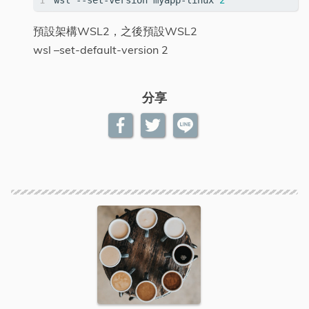
wsl --set-version myapp-linux 
2
預設架構WSL2，之後預設WSL2
wsl –set-default-version 2
分享