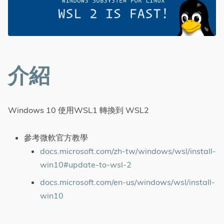
Tags
標籤
分類
介紹
系列
Windows 10 使用WSL1 轉換到 WSL2
參考微軟官方教學
docs.microsoft.com/zh-tw/windows/wsl/install-
win10#update-to-wsl-2
docs.microsoft.com/en-us/windows/wsl/install-
win10