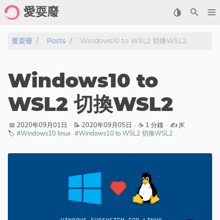
愛耍廢
Home
愛耍廢
Posts
Windows10 to WSL2 切換WSL2
About
Windows10 to
Posts
WSL2 切換WSL2
Archive
📅 2020年09月01日
·
📝 2020年09月05日
·
☕ 1 分鐘
·
✍️ JK
🏷️
#Windows10 linux
#Windows10 to WSL2 切換WSL2
Gallery
Cartoon
Photo
Showcase
分類