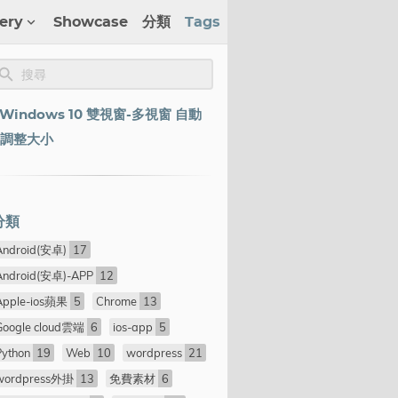
lery
Showcase
分類
Tags
Windows 10 雙視窗-多視窗 自動
調整大小
分類
Android(安卓)
17
Android(安卓)-APP
12
Apple-ios蘋果
5
Chrome
13
Google cloud雲端
6
ios-app
5
Python
19
Web
10
wordpress
21
wordpress外掛
13
免費素材
6