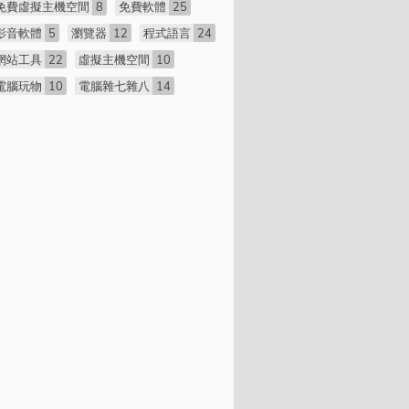
免費虛擬主機空間
8
免費軟體
25
影音軟體
5
瀏覽器
12
程式語言
24
網站工具
22
虛擬主機空間
10
電腦玩物
10
電腦雜七雜八
14