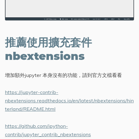
推薦使用擴充套件
nbextensions
增加額外jupyter 本身沒有的功能，請到官方文檔看看
https://jupyter-contrib-
nbextensions.readthedocs.io/en/latest/nbextensions/hin
terland/README.html
https://github.com/ipython-
contrib/jupyter_contrib_nbextensions