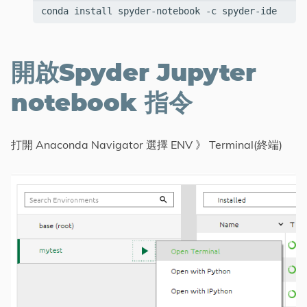
conda install spyder-notebook -c spyder-ide
開啟Spyder Jupyter
notebook 指令
打開 Anaconda Navigator 選擇 ENV 》 Terminal(終端)