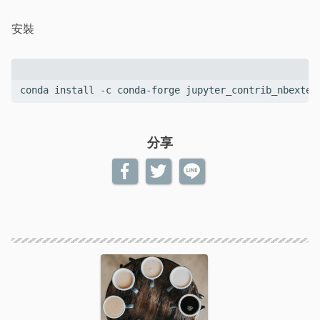
安裝
conda install -c conda-forge jupyter_contrib_nbexten
分享