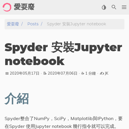
愛耍廢
Home
愛耍廢
Posts
Spyder 安裝Jupyter notebook
About
Spyder 安裝Jupyter
Posts
notebook
Archive
📅 2020年05月17日
·
📝 2020年07月06日
·
☕ 1 分鐘
·
✍️ JK
Gallery
Cartoon
介紹
Photo
Showcase
Spyder整合了NumPy，SciPy，Matplotlib與IPython，要
分類
在Spyder 使用Jupyter notebook 幾行指令就可以完成。