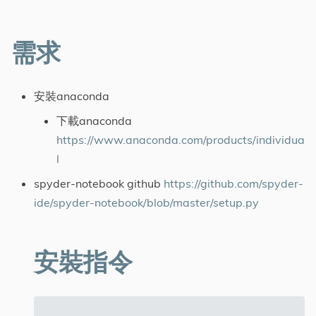
Tags
需求
標籤
安裝anaconda
分類
下載anaconda
系列
https://www.anaconda.com/products/individua
l
spyder-notebook github
https://github.com/spyder-
ide/spyder-notebook/blob/master/setup.py
安裝指令