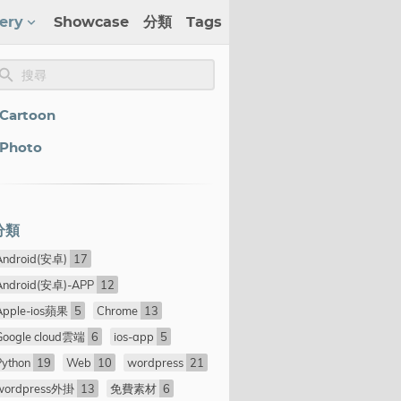
lery
Showcase
分類
Tags
Cartoon
Photo
分類
Android(安卓)
17
Android(安卓)-APP
12
Apple-ios蘋果
5
Chrome
13
Google cloud雲端
6
ios-app
5
Python
19
Web
10
wordpress
21
wordpress外掛
13
免費素材
6