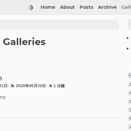
Home
About
Posts
Archive
Gal
Galleries
n
月31日
· 📝 2020年06月20日
· ☕ 1 分鐘
ery