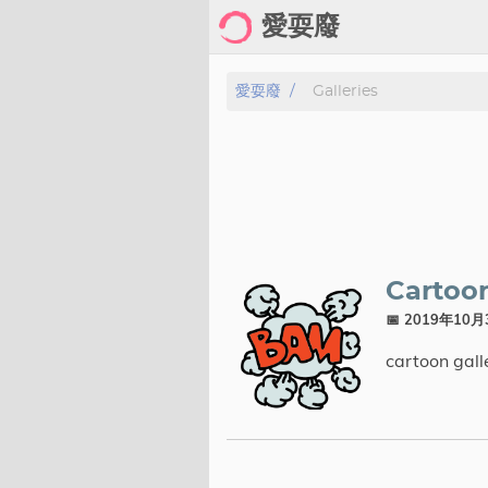
愛耍廢
Home
愛耍廢
Galleries
About
Posts
Archive
Cartoo
Gallery
📅 2019年10
Cartoon
cartoon gall
Photo
Showcase
分類