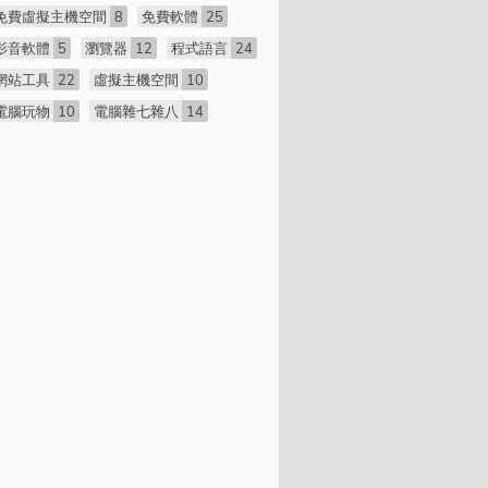
免費虛擬主機空間
8
免費軟體
25
影音軟體
5
瀏覽器
12
程式語言
24
網站工具
22
虛擬主機空間
10
電腦玩物
10
電腦雜七雜八
14