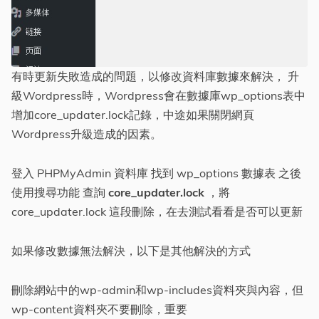
Tags
標籤
有時更新失敗造成的問題，以修改資料庫數據來解決， 升
級Wordpress時，Wordpress會在數據庫wp_options表中
分類
增加core_updater.lock記錄，中途如果關閉網頁
Wordpress升級造成的因素。
系列
登入 PHPMyAdmin 資料庫 找到 wp_options 數據表 之後
使用搜尋功能 查詢
core_updater.lock
，將
core_updater.lock 這段刪除，在去測試看看是否可以更新
如果修改數據無法解決，以下是其他解決的方式
刪除網站中的wp-admin和wp-includes資料夾與內容，但
wp-content資料夾不要刪除，重要