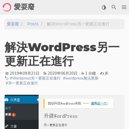
愛耍廢
Home
愛耍廢
Posts
解決WordPress另一更新正在進行
About
解決WordPress另一
Posts
更新正在進行
Archive
📅 2019年09月21日
·
📝 2020年06月20日
·
☕ 1 分鐘
·
✍️ JK
🏷️
#Wordpress另一更新正在進行
#wordpress無法更新
Gallery
#另一更新正在進行
Cartoon
Photo
Showcase
分類