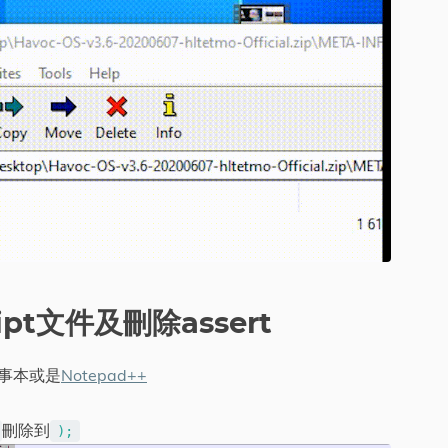
ript文件及刪除assert
用記事本或是
Notepad++
刪除到
);