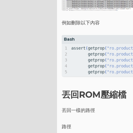
例如刪除以下內容
assert
(
getprop
(
"ro.product
       getprop
(
"ro.product
       getprop
(
"ro.product
       getprop
(
"ro.product
       getprop
(
"ro.product
丟回ROM壓縮檔
丟回一樣的路徑
路徑