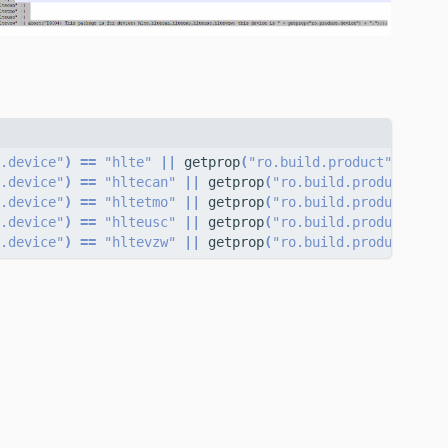
.device"
)
==
"hlte"
||
 getprop
(
"ro.build.product"
)
==
"h
.device"
)
==
"hltecan"
||
 getprop
(
"ro.build.product"
)
==
.device"
)
==
"hltetmo"
||
 getprop
(
"ro.build.product"
)
==
.device"
)
==
"hlteusc"
||
 getprop
(
"ro.build.product"
)
==
.device"
)
==
"hltevzw"
||
 getprop
(
"ro.build.product"
)
==