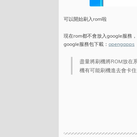
可以開始刷入rom啦
現在rom都不會放入google服務
google服務包下載：
opengapps
盡量將刷機將ROM放在
機有可能刷機進去會卡住，