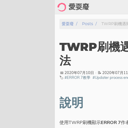
愛耍廢
Home
愛耍廢
Posts
TWRP刷機遇到
About
TWRP刷機遇
Posts
法
Archive
📅 2020年07月10日
·
📝 2020年07月1
🏷️
#ERROR 7教學
#Updater process e
Gallery
Cartoon
Photo
說明
Showcase
使用TWRP刷機顯示
ERROR 7
作
分類