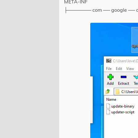
META-INF
├─────── com ── google ── an